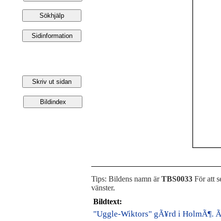
Tips: Bildens namn är
TBS0033
För att s
vänster
.
Bildtext:
"Uggle-Wiktors" gÃ¥rd i HolmÃ¶. Ã