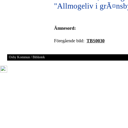
"Allmogeliv i grÃ¤nsb
Ämnesord:
Föregående bild:
TBS0030
Osby Kommun / Bibliotek