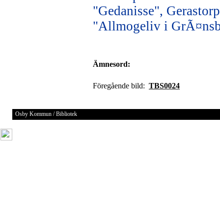
"Gedanisse", Gerastorp
"Allmogeliv i GrÃ¤ns
Ämnesord:
Föregående bild:
TBS0024
Osby Kommun / Bibliotek