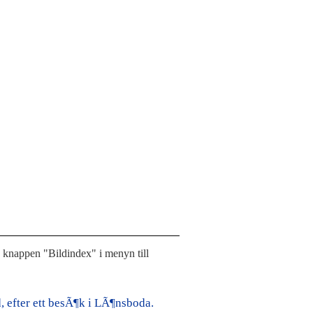
å knappen "Bildindex" i menyn till
 efter ett besÃ¶k i LÃ¶nsboda.