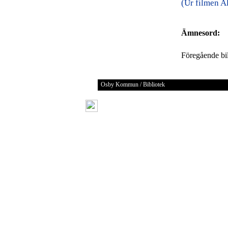
(Ur filmen A
Ämnesord:
Föregående b
Osby Kommun / Bibliotek