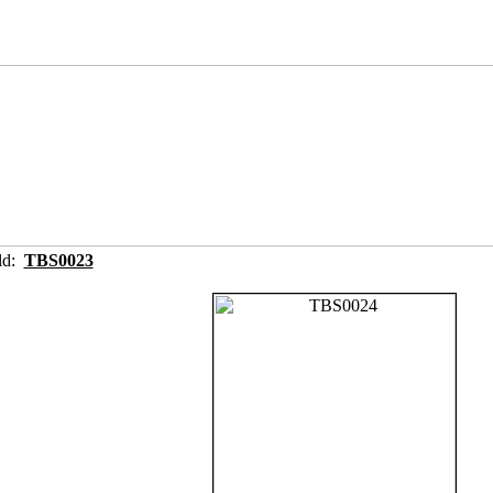
ild:
TBS0023