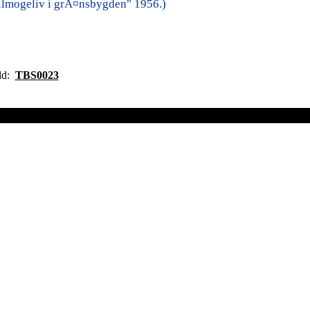
llmogeliv i grÃ¤nsbygden" 1956.)
ild:
TBS0023