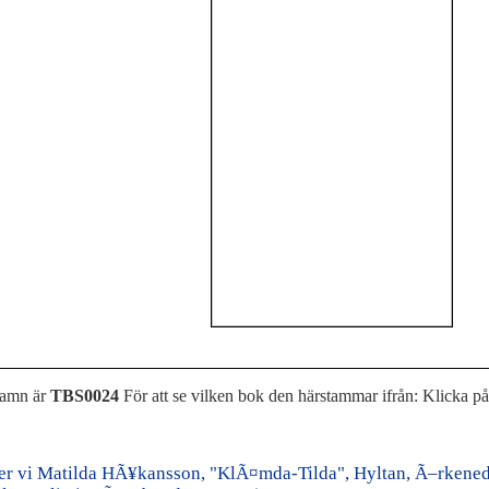
namn är
TBS0024
För att se vilken bok den härstammar ifrån: Klicka p
er vi Matilda HÃ¥kansson, "KlÃ¤mda-Tilda", Hyltan, Ã–rkened,