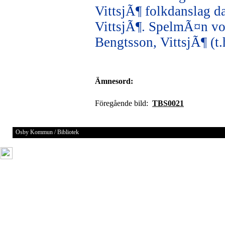
VittsjÃ¶ folkdanslag 
VittsjÃ¶. SpelmÃ¤n vor
Bengtsson, VittsjÃ¶ (t.h
Ämnesord:
Föregående bild:
TBS0021
Osby Kommun / Bibliotek