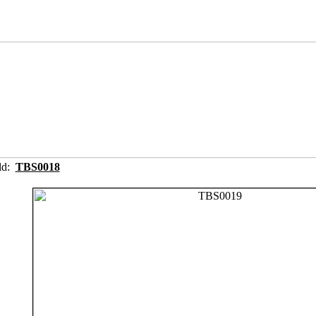
ild:
TBS0018