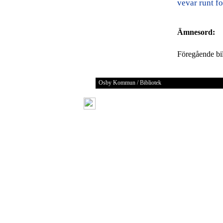
vevar runt f
Ämnesord:
Föregående b
Osby Kommun / Bibliotek