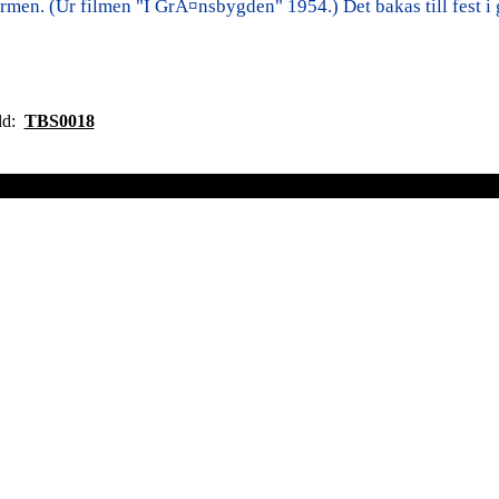
ormen. (Ur filmen "I GrÃ¤nsbygden" 1954.) Det bakas till fest 
ild:
TBS0018