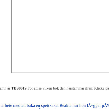
namn är
TBS0019
För att se vilken bok den härstammar ifrån: Klicka p
 i arbete med att baka en spettkaka. Beakta hur hon lÃ¤gger pÃ