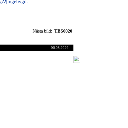
i gÃ¶ingebygd.
Nästa bild:
TBS0020
06.08.2026