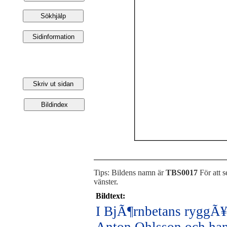
Tips: Bildens namn är
TBS0017
För att s
vänster
.
Bildtext:
I BjÃ¶rnbetans ryggÃ¥