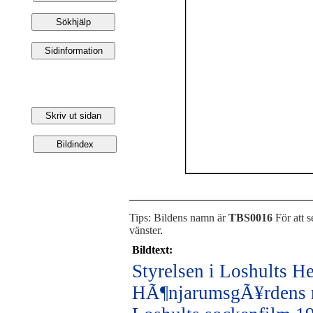
Tips: Bildens namn är
TBS0016
För att s
vänster
.
Bildtext:
Styrelsen i Loshults 
HÃ¶njarumsgÃ¥rdens r