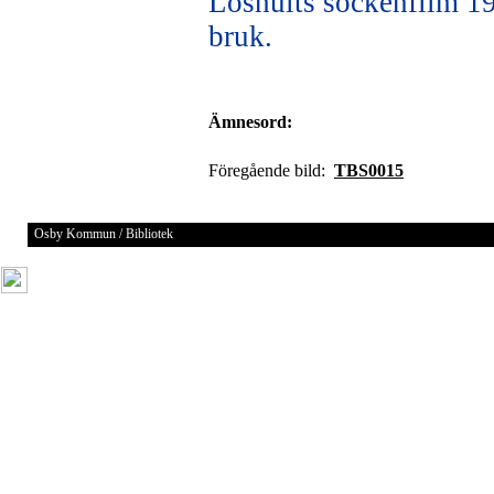
Loshults sockenfilm 19
bruk.
Ämnesord:
Föregående bild:
TBS0015
Osby Kommun / Bibliotek