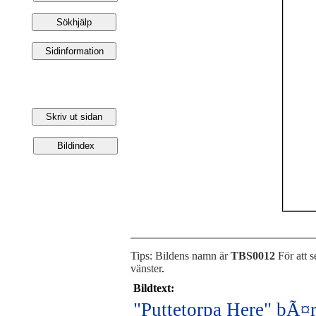
Tips: Bildens namn är
TBS0012
För att s
vänster
.
Bildtext:
"Puttetorpa Here" bÃ¤