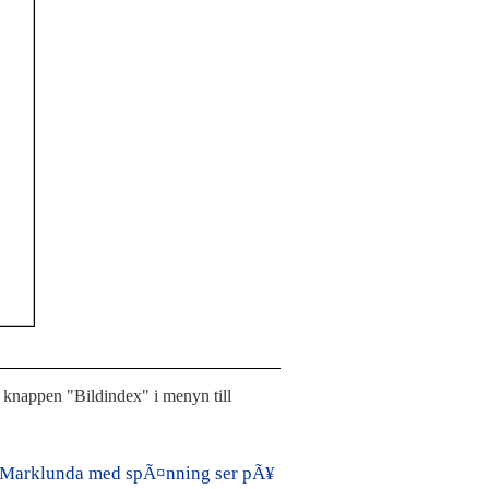
 knappen "Bildindex" i menyn till
¥n Marklunda med spÃ¤nning ser pÃ¥