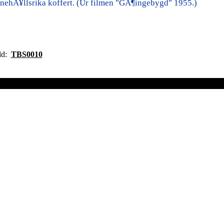
nnehÃ¥llsrika koffert. (Ur filmen "GÃ¶ingebygd" 1955.)
ild:
TBS0010