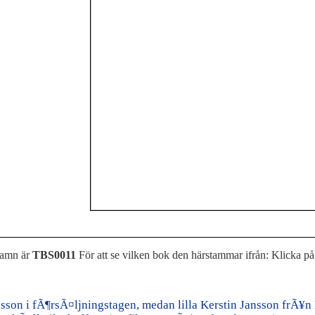
namn är
TBS0011
För att se vilken bok den härstammar ifrån: Klicka på
sson i fÃ¶rsÃ¤ljningstagen, medan lilla Kerstin Jansson frÃ