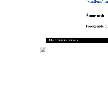
"knallens" i
Ämnesord:
Föregående b
Osby Kommun / Bibliotek