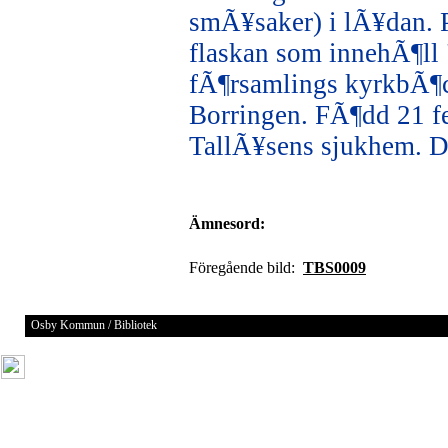
smÃ¥saker) i lÃ¥dan.
flaskan som innehÃ¶ll
fÃ¶rsamlings kyrkbÃ¶cke
Borringen. FÃ¶dd 21 f
TallÃ¥sens sjukhem. 
Ämnesord:
Föregående bild:
TBS0009
Osby Kommun / Bibliotek