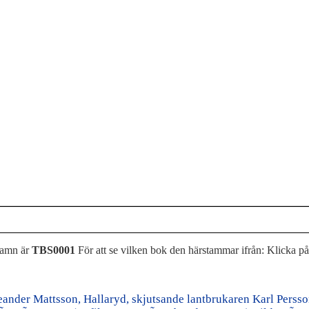
namn är
TBS0001
För att se vilken bok den härstammar ifrån: Klicka p
ander Mattsson, Hallaryd, skjutsande lantbrukaren Karl Persson,