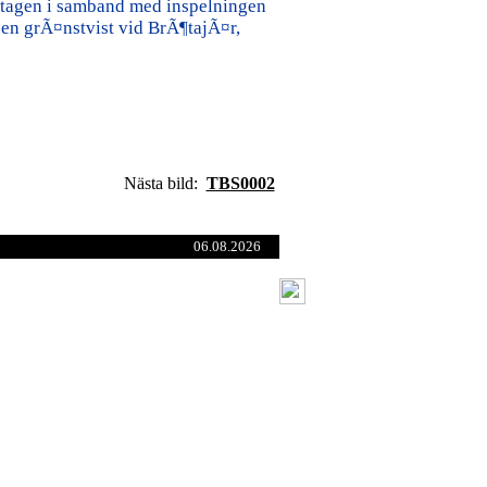
 tagen i samband med inspelningen
n grÃ¤nstvist vid BrÃ¶tajÃ¤r,
Nästa bild:
TBS0002
06.08.2026