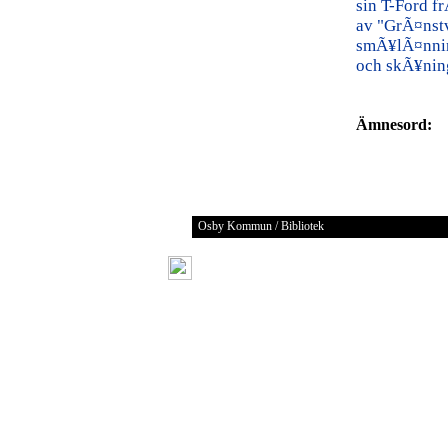
sin T-Ford f
av "GrÃ¤nstv
smÃ¥lÃ¤nni
och skÃ¥ning
Ämnesord:
Osby Kommun / Bibliotek