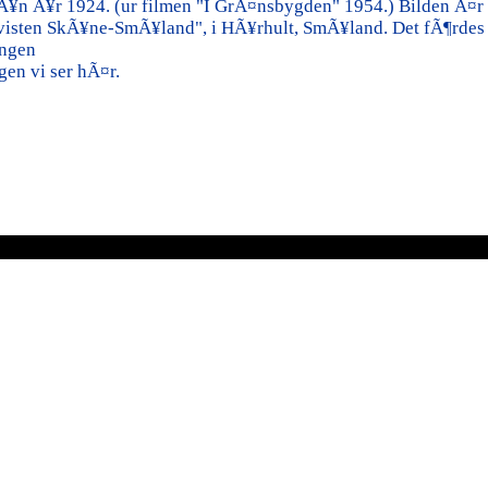
rÃ¥n Ã¥r 1924. (ur filmen "I GrÃ¤nsbygden" 1954.) Bilden Ã¤r
isten SkÃ¥ne-SmÃ¥land", i HÃ¥rhult, SmÃ¥land. Det fÃ¶rdes e
ngen
en vi ser hÃ¤r.