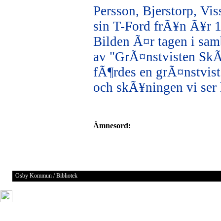
Persson, Bjerstorp, Viss
sin T-Ford frÃ¥n Ã¥r 
Bilden Ã¤r tagen i sa
av "GrÃ¤nstvisten Sk
fÃ¶rdes en grÃ¤nstvis
och skÃ¥ningen vi ser
Ämnesord:
Osby Kommun / Bibliotek