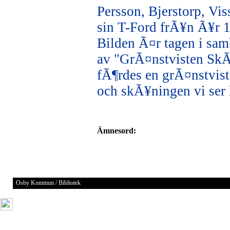
Persson, Bjerstorp, Viss
sin T-Ford frÃ¥n Ã¥r 
Bilden Ã¤r tagen i sa
av "GrÃ¤nstvisten Sk
fÃ¶rdes en grÃ¤nstvis
och skÃ¥ningen vi ser
Ämnesord:
Osby Kommun / Bibliotek