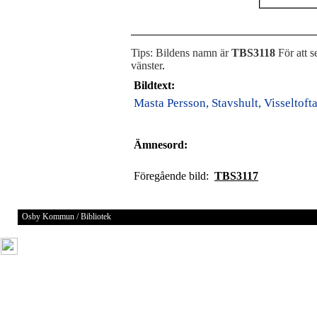
Tips: Bildens namn är
TBS3118
För att s
vänster
.
Bildtext:
Masta Persson, Stavshult, Visseltofta
Ämnesord:
Föregående bild:
TBS3117
Osby Kommun / Bibliotek