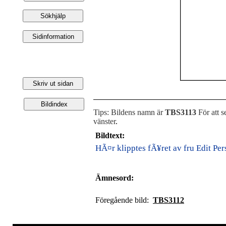
Tips: Bildens namn är
TBS3113
För att s
vänster
.
Bildtext:
HÃ¤r klipptes fÃ¥ret av fru Edit Per
Ämnesord:
Föregående bild:
TBS3112