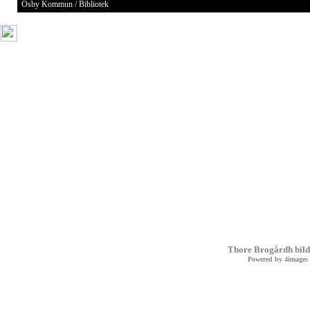
Osby Kommun / Bibliotek
Thore Brogårdh bild
Powered by
4images