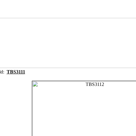
ild:
TBS3111