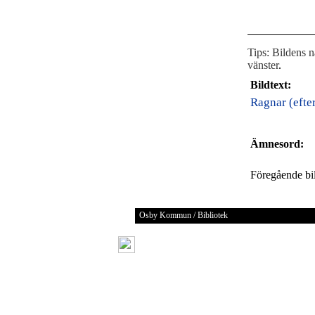
Tips: Bildens 
vänster
.
Bildtext:
Ragnar (efte
Ämnesord:
Föregående b
Osby Kommun / Bibliotek