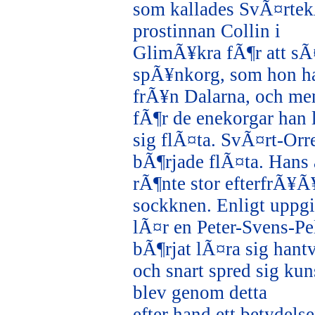
som kallades SvÃ¤rtekÃ
prostinnan Collin i
GlimÃ¥kra fÃ¶r att sÃ
spÃ¥nkorg, som hon h
frÃ¥n Dalarna, och men
fÃ¶r de enekorgar han 
sig flÃ¤ta. SvÃ¤rt-Or
bÃ¶rjade flÃ¤ta. Hans 
rÃ¶nte stor efterfrÃ¥Ã¥
sockknen. Enligt uppgi
lÃ¤r en Peter-Svens-P
bÃ¶rjat lÃ¤ra sig hantv
och snart spred sig kun
blev genom detta
efter hand ett betydels