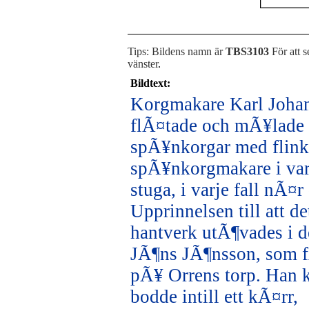
Tips: Bildens namn är
TBS3103
För att s
vänster
.
Bildtext:
Korgmakare Karl Johan
flÃ¤tade och mÃ¥lade 
spÃ¥nkorgar med flink
spÃ¥nkorgmakare i var
stuga, i varje fall nÃ
Upprinnelsen till att de
hantverk utÃ¶vades i d
JÃ¶ns JÃ¶nsson, som 
pÃ¥ Orrens torp. Han 
bodde intill ett kÃ¤rr,