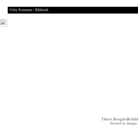
Osby Kommun / Bibliotek
Thore Brogårdh bild
Powered by
4images