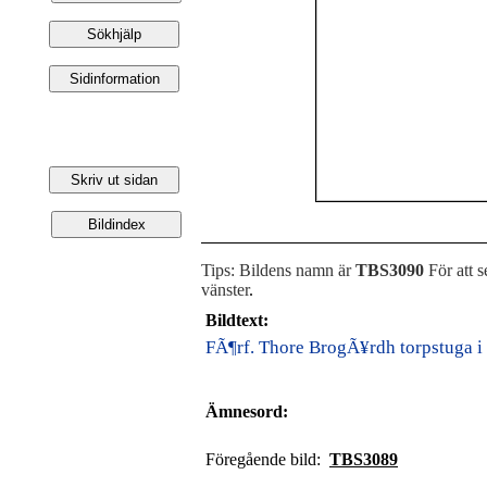
Tips: Bildens namn är
TBS3090
För att s
vänster
.
Bildtext:
FÃ¶rf. Thore BrogÃ¥rdh torpstuga i 
Ämnesord:
Föregående bild:
TBS3089