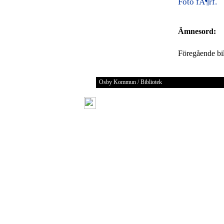
Foto fÃ¶rf.
Ämnesord:
Föregående b
Osby Kommun / Bibliotek