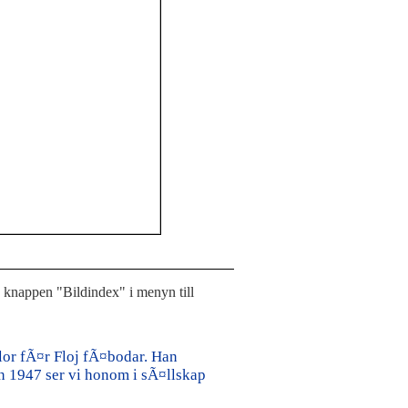
å knappen "Bildindex" i menyn till
lor fÃ¤r Floj fÃ¤bodar. Han
n 1947 ser vi honom i sÃ¤llskap