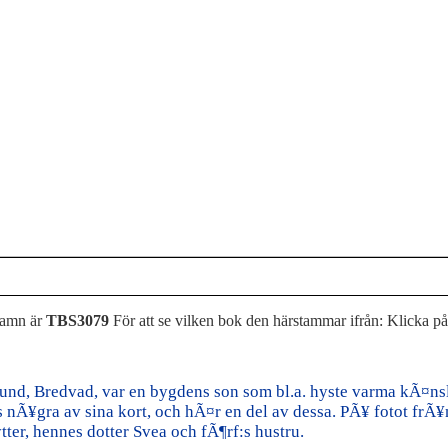
namn är
TBS3079
För att se vilken bok den härstammar ifrån: Klicka p
und, Bredvad, var en bygdens son som bl.a. hyste varma kÃ¤ns
 nÃ¥gra av sina kort, och hÃ¤r en del av dessa. PÃ¥ fotot frÃ¥
ter, hennes dotter Svea och fÃ¶rf:s hustru.