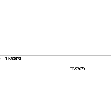
ild:
TBS3078