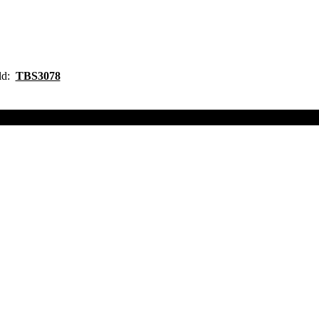
ild:
TBS3078