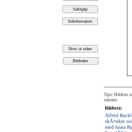
Tips: Bildens 
vänster
.
Bildtext:
Alfred Backl
skÃ¤nkte oss
med Anna Ryt