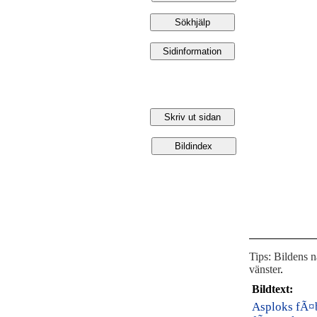
Tips: Bildens 
vänster
.
Bildtext:
Asploks fÃ¤b