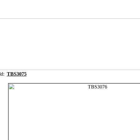
ild:
TBS3075