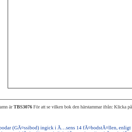
namn är
TBS3076
För att se vilken bok den härstammar ifrån: Klicka p
odar (GÃ¤ssibod) ingick i Ã…sens 14 fÃ¤bodstÃ¤llen, enligt