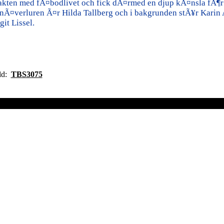
akten med fÃ¤bodlivet och fick dÃ¤rmed en djup kÃ¤nsla fÃ¶r d
nÃ¤verluren Ã¤r Hilda Tallberg och i bakgrunden stÃ¥r Karin
git Lissel.
ild:
TBS3075