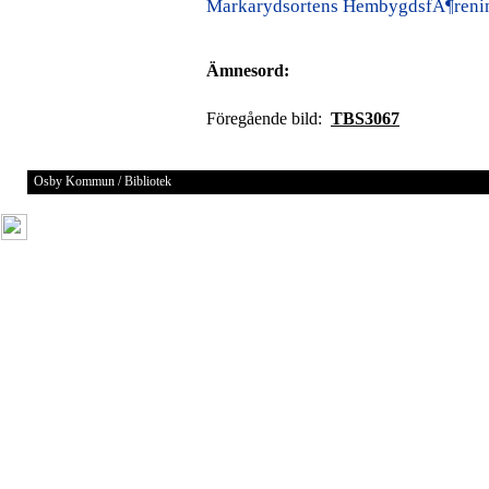
Markarydsortens HembygdsfÃ¶renin
Ämnesord:
Föregående bild:
TBS3067
Osby Kommun / Bibliotek