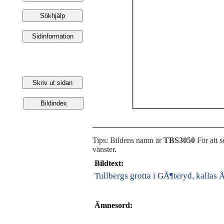
Tips: Bildens namn är
TBS3050
För att s
vänster
.
Bildtext:
Tullbergs grotta i GÃ¶teryd, kallas
Ämnesord: