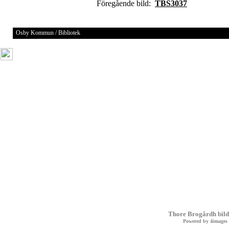
Föregående bild:
TBS3037
Osby Kommun / Bibliotek
Thore Brogårdh bild
Powered by
4images