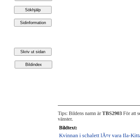
Tips: Bildens namn är
TBS2903
För att s
vänster
.
Bildtext:
Kvinnan i schalett lÃ¤r vara Ila-Kitt