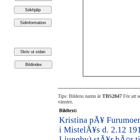
Tips: Bildens namn är
TBS2847
För att s
vänster
.
Bildtext:
Kristina pÃ¥ Furumoen
i MistelÃ¥s d. 2.12 19
Ljungby) stÃ¥r hÃ¤r t