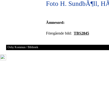
Foto H. SundbÃ¶ll, H
Ämnesord:
Föregående bild:
TBS2845
Osby Kommun / Bibliotek