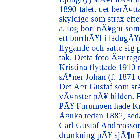
1890-talet. det berÃ¤tt
skyldige som strax efte
a. tog bort nÃ¥got som
ett borrhÃ¥l i ladugÃ¥
flygande och satte si
tak. Detta foto Ã¤r t
Kristina flyttade 1910
sÃ¶ner Johan (f. 1871 d
Det Ã¤r Gustaf som stÃ
vÃ¤nster pÃ¥ bilden. F
PÃ¥ Furumoen hade Kri
Ã¤nka redan 1882, se
Carl Gustaf Andreasso
drunkning pÃ¥ sjÃ¶n 