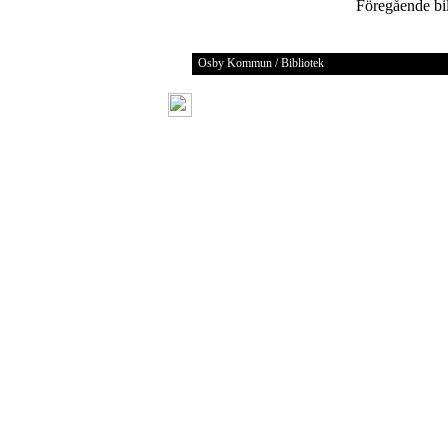
Föregående b
Osby Kommun / Bibliotek