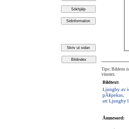
Tips: Bildens 
vänster
.
Bildtext:
Ljungby av i
pÃ¥pekas,
att Ljungby 
Ämnesord: