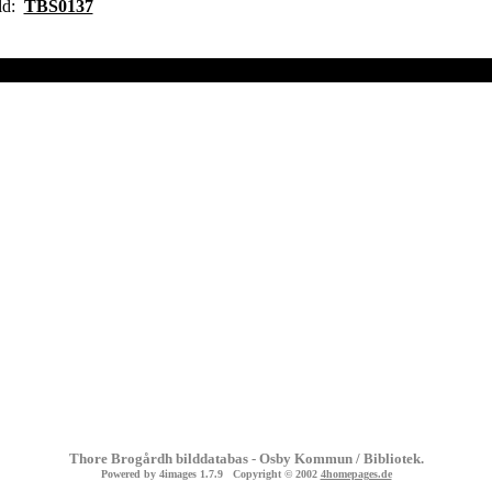
ild:
TBS0137
Thore Brogårdh bilddatabas - Osby Kommun / Bibliotek.
Powered by
4images
1.7.9 Copyright © 2002
4homepages.de