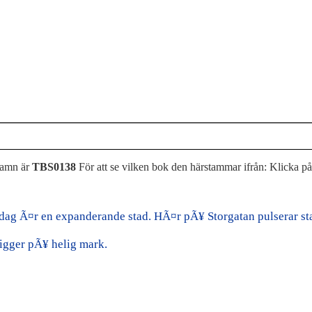
namn är
TBS0138
För att se vilken bok den härstammar ifrån: Klicka p
dag Ã¤r en expanderande stad. HÃ¤r pÃ¥ Storgatan pulserar sta
ligger pÃ¥ helig mark.