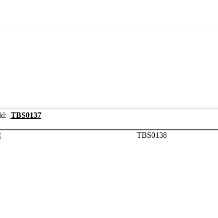
ild:
TBS0137