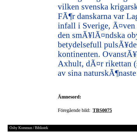
vilken svenska krigars
FÃ¶r danskarna var Lag
infall i Sverige, Ã¤ve
den smÃ¥lÃ¤ndska oby
betydelsefull pulsÃ¥d
kontinenten. OvanstÃ¥
Axhult, dÃ¤r rikettan 
av sina naturskÃ¶naste
Ämnesord:
Föregående bild:
TBS0075
Osby Kommun / Bibliotek