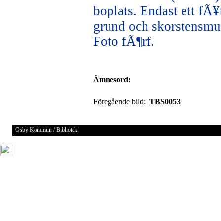
boplats. Endast ett fÃ¥
grund och skorstensmu
Foto fÃ¶rf.
Ämnesord:
Föregående bild:
TBS0053
Osby Kommun / Bibliotek