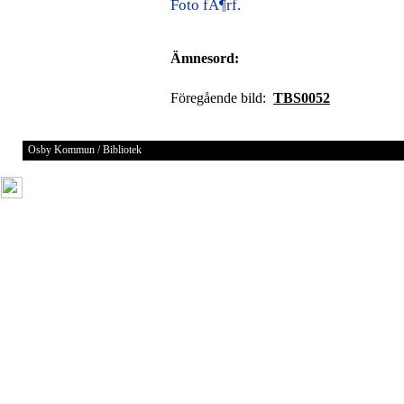
Foto fÃ¶rf.
Ämnesord:
Föregående bild:
TBS0052
Osby Kommun / Bibliotek