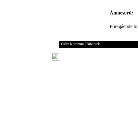
Ämnesord:
Föregående b
Osby Kommun / Bibliotek