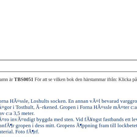
namn är
TBS0051
För att se vilken bok den härstammar ifrån: Klicka p
orna HÃ¤ssle, Loshults socken. En annan vÃ¤l bevarad varggrop
¤gor i Tosthult, Ã–rkened. Gropen i Forna HÃ¤ssle mÃ¤ter c:a 
 av c:a 3,5 meter.
ro invÃ¤ndigt byggda med sten. Vid fÃ¥ngst fastbands ett lev
anfÃ¶r gropen i dess mitt. Gropens Ã¶ppning fram till lockbete
erial. Foto fÃ¶rf.