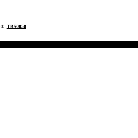
ild:
TBS0050