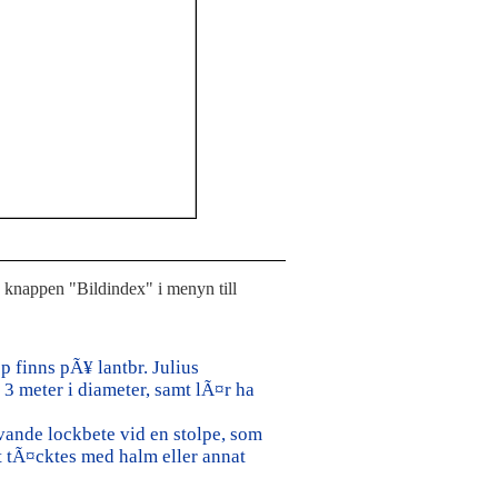
å knappen "Bildindex" i menyn till
 finns pÃ¥ lantbr. Julius
3 meter i diameter, samt lÃ¤r ha
ande lockbete vid en stolpe, som
t tÃ¤cktes med halm eller annat