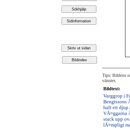
Tips: Bildens 
vänster
.
Bildtext:
Varggrop i F
Bengtssons Ã
haft ett djup
VÃ¤ggarna Ã¤
stack upp ov
lÃ¤mpligt mat