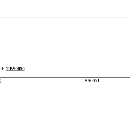
ild:
TBS0050