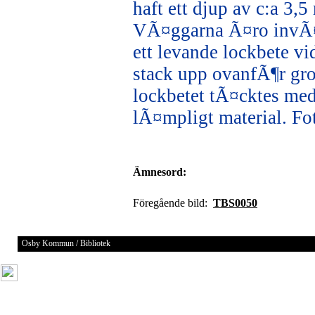
haft ett djup av c:a 3,5
VÃ¤ggarna Ã¤ro invÃ¤n
ett levande lockbete vi
stack upp ovanfÃ¶r gro
lockbetet tÃ¤cktes med
lÃ¤mpligt material. Fo
Ämnesord:
Föregående bild:
TBS0050
Osby Kommun / Bibliotek