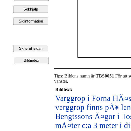
Tips: Bildens namn är
TBS0051
För att s
vänster
.
Bildtext:
Varggrop i Forna HÃ¤s
varggrop finns pÃ¥ lant
Bengtssons Ã¤gor i To
mÃ¤ter c:a 3 meter i d