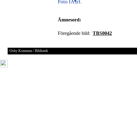
Foto fÃ¶rf.
Ämnesord:
Föregående bild:
TBS0042
Osby Kommun / Bibliotek