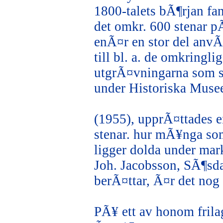
1800-talets bÃ¶rjan fa
det omkr. 600 stenar p
enÃ¤r en stor del anv
till bl. a. de omkringl
utgrÃ¤vningarna som 
under Historiska Muse
(1955), upprÃ¤ttades e
stenar. hur mÃ¥nga so
ligger dolda under mar
Joh. Jacobsson, SÃ¶sda
berÃ¤ttar, Ã¤r det nog 
PÃ¥ ett av honom fril