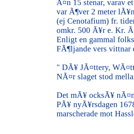
Ã¤n 15 stenar, varav ett
var Ã¶ver 2 meter lÃ¥n
(ej Cenotafium) fr. tide
omkr. 500 Ã¥r e. Kr. Ã
Enligt en gammal folks
FÃ¶ljande vers vittnar 
" DÃ¥ JÃ¤ttery, WÃ¤tt
NÃ¤r slaget stod mell
Det mÃ¥ ocksÃ¥ nÃ¤mn
PÃ¥ nyÃ¥rsdagen 1678
marscherade mot Hassle