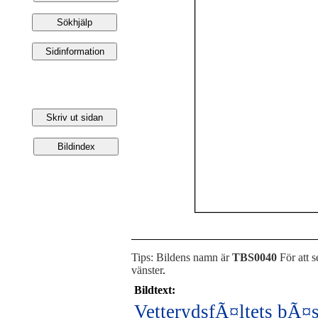
Tips: Bildens namn är
TBS0040
För att s
vänster
.
Bildtext:
VetterydsfÃ¤ltets bÃ¤s