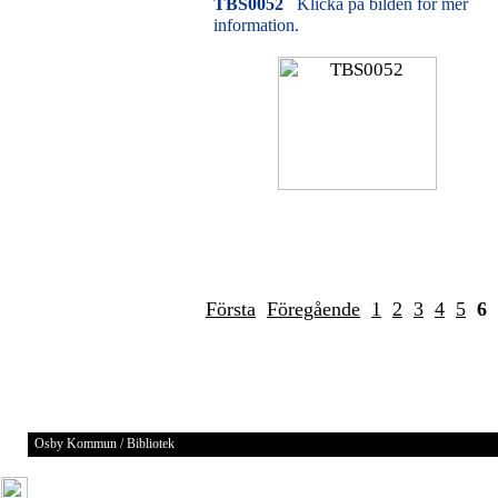
TBS0052
Klicka på bilden för mer
information.
Första
Föregående
1
2
3
4
5
6
Osby Kommun / Bibliotek