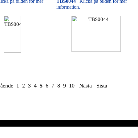
icka på bilden för mer
TBS0044
Klicka på bilden för mer
information.
gående
1
2
3
4
5
6
7
8
9
10
Nästa
Sista