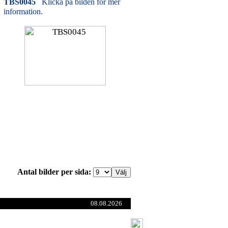
TBS0045
Klicka på bilden för mer
information.
Antal bilder per sida:
08.08.2026