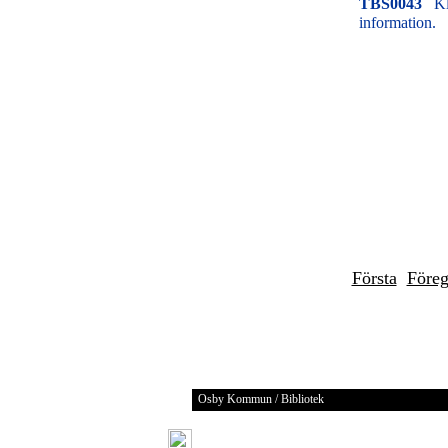
TBS0043
Kl
information.
Första
Före
Osby Kommun / Bibliotek