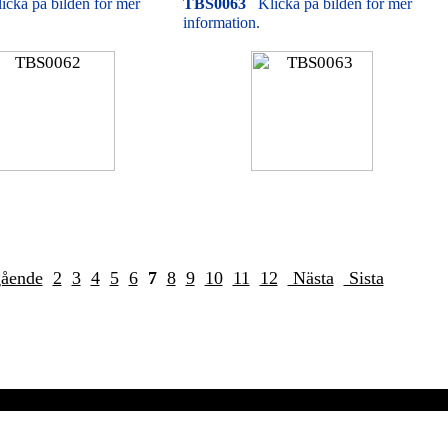
icka på bilden för mer
TBS0063
Klicka på bilden för mer
information.
gående
2
3
4
5
6
7
8
9
10
11
12
Nästa
Sista