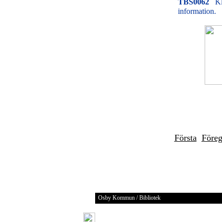
TBS0062
Kl
information.
Första
Före
Osby Kommun / Bibliotek