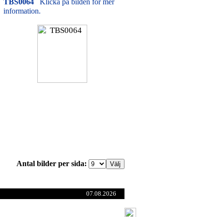
TBS0064
Klicka på bilden för mer
information.
Antal bilder per sida:
07.08.2026