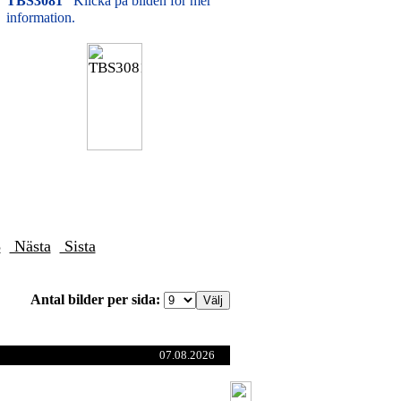
TBS3081
Klicka på bilden för mer
information.
5
Nästa
Sista
Antal bilder per sida:
07.08.2026