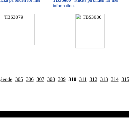
icka på bilden för mer
TBS3080
Klicka på bilden för mer
information.
gående
305
306
307
308
309
310
311
312
313
314
31