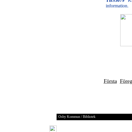
TBS3079
Kl
information.
Första
Före
Osby Kommun / Bibliotek