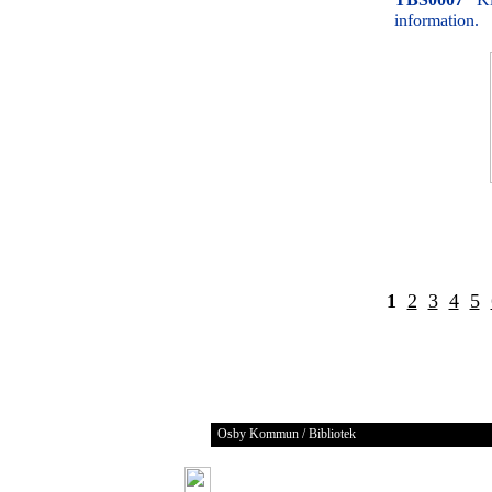
information.
1
2
3
4
5
Osby Kommun / Bibliotek