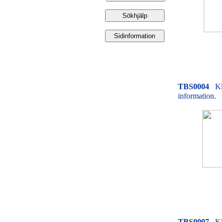
TBS0004
Kl
information.
TBS0007
Kl