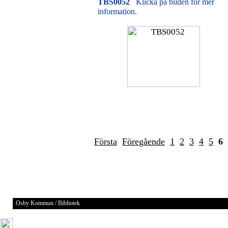
TBS0052
Klicka på bilden för mer
information.
Första
Föregående
1
2
3
4
5
6
Osby Kommun / Bibliotek