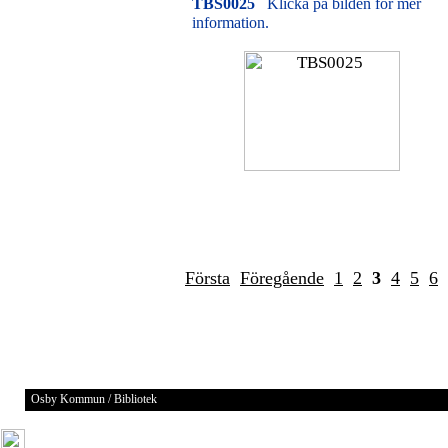
TBS0025
Klicka på bilden för mer
information.
Första
Föregående
1
2
3
4
5
6
Osby Kommun / Bibliotek