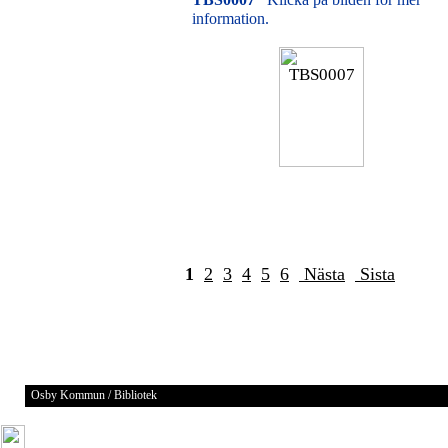
information.
1
2
3
4
5
6
Nästa
Sista
Osby Kommun / Bibliotek