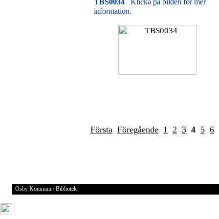
TBS0034
Klicka på bilden för mer
information.
Första
Föregående
1
2
3
4
5
6
Osby Kommun / Bibliotek