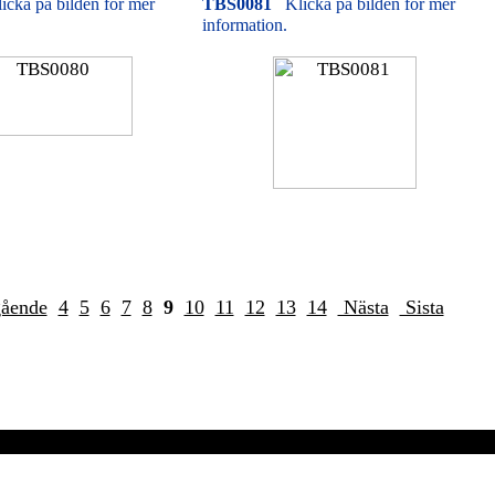
icka på bilden för mer
TBS0081
Klicka på bilden för mer
information.
gående
4
5
6
7
8
9
10
11
12
13
14
Nästa
Sista