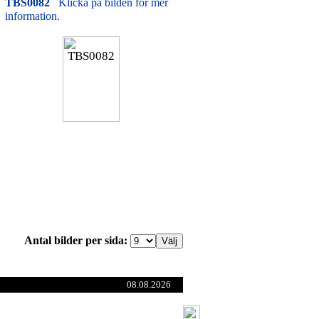
TBS0082
Klicka på bilden för mer
information.
Antal bilder per sida:
08.08.2026