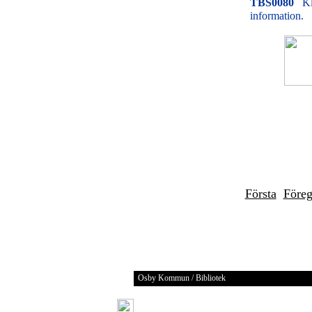
TBS0080
Kl
information.
Första
Före
Osby Kommun / Bibliotek