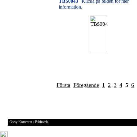
TBS0043
Klicka på bilden för mer
information.
Första
Föregående
1
2
3
4
5
6
Osby Kommun / Bibliotek