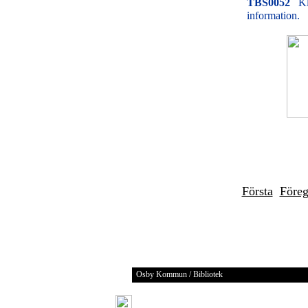
TBS0052
Kl
information.
Första
Före
Osby Kommun / Bibliotek