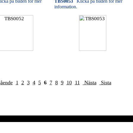
icka på bilden för mer
TBS0053
Klicka på bilden för mer
information.
gående
1
2
3
4
5
6
7
8
9
10
11
Nästa
Sista