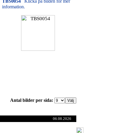
TBS0054
Klicka på bilden för mer
information.
Antal bilder per sida:
06.08.2026