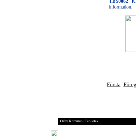
TBS0062
Kl
information.
Första
Före
Osby Kommun / Bibliotek