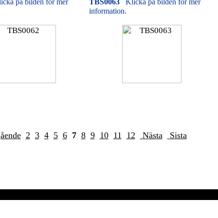
icka på bilden för mer
TBS0063
Klicka på bilden för mer
information.
gående
2
3
4
5
6
7
8
9
10
11
12
Nästa
Sista