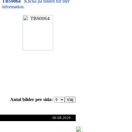
TBS0064
Klicka på bilden för mer
information.
Antal bilder per sida:
06.08.2026