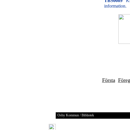
TBS0089
Kl
information.
Första
Före
Osby Kommun / Bibliotek