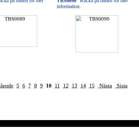
icka på bilden för mer
TBS0090
Klicka på bilden för mer
information.
gående
5
6
7
8
9
10
11
12
13
14
15
Nästa
Sista