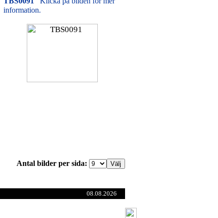
TBS0091
Klicka på bilden för mer
information.
Antal bilder per sida:
08.08.2026