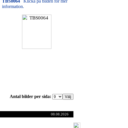
TBS0064
Klicka på bilden för mer
information.
Antal bilder per sida:
08.08.2026