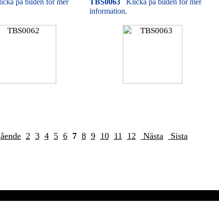
icka på bilden för mer
TBS0063
Klicka på bilden för mer
information.
gående
2
3
4
5
6
7
8
9
10
11
12
Nästa
Sista