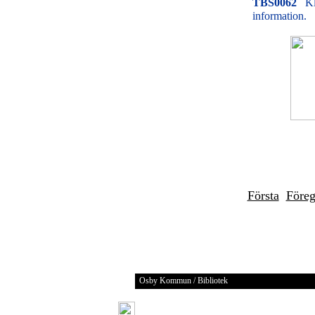
TBS0062
Kl
information.
Första
Före
Osby Kommun / Bibliotek