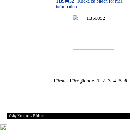
TBS0052
Klicka på bilden för mer
information.
Första
Föregående
1
2
3
4
5
6
Osby Kommun / Bibliotek