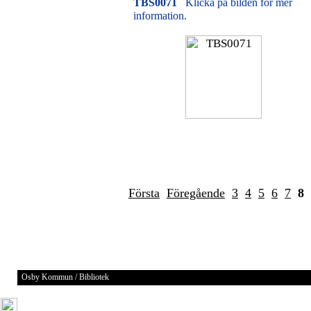
TBS0071
Klicka på bilden för mer
information.
Första
Föregående
3
4
5
6
7
8
Osby Kommun / Bibliotek